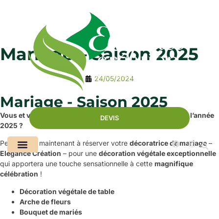
Mariage – Saison 2025
24/05/2024
Mariage - Saison 2025
Vous et votre âme sœur avez planifié votre mariage pour l’année
DEVIS
2025 ?
Pensez dès maintenant à réserver votre
décoratrice de mariage
–
Elegance Création
– pour une
décoration végétale exceptionnelle
qui apportera une touche sensationnelle à cette
magnifique
célébration
!
Décoration végétale de table
Arche de fleurs
Bouquet de mariés